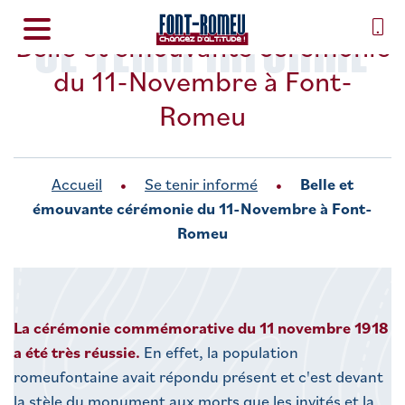
SE TENIR INFORMÉ
Belle et émouvante cérémonie
du 11-Novembre à Font-
Romeu
Accueil
Se tenir informé
Belle et
émouvante cérémonie du 11-Novembre à Font-
Romeu
La cérémonie commémorative du 11 novembre 1918
a été très réussie.
En effet, la population
romeufontaine avait répondu présent et c'est devant
la stèle du monument aux morts que les invités et la