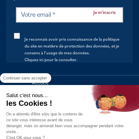
Je reconnais avoir pris connaissance de la politique
du site en matière de protection des données, et je
consens à l’usage de mes données.
Cliquez ici pour la consulter
.
Continuer sans accepter
ACCUEIL
VOTRE MAIRIE
Salut c'est nous...
les Cookies !
VOTRE QUOTIDIEN
On a attendu d'être sûrs que le contenu de
AU FIL DE LA VIE
ce site vous intéresse avant de vous
déranger, mais on aimerait bien vous accompagner pendant votre
LOISIRS
visite...
S’INFORMER
C'est OK pour vous ?