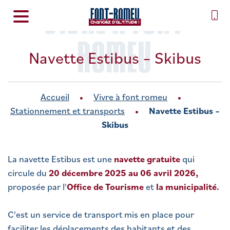
VIVRE À FONT
ROMEU
Navette Estibus – Skibus
Accueil
Vivre à font romeu
Stationnement et transports
Navette Estibus –
Skibus
La navette Estibus est une
navette gratuite
qui
circule du
20 décembre 2025 au 06 avril 2026,
proposée par l'
Office de Tourisme
et
la municipalité.
C'est un service de transport mis en place pour
faciliter les déplacements des habitants et des