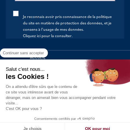
Je reconnais avoir pris connaissance de la politique
du site en matière de protection des données, et je
consens à l’usage de mes données.
Cliquez ici pour la consulter
.
Continuer sans accepter
ACCUEIL
VOTRE MAIRIE
Salut c'est nous...
les Cookies !
VOTRE QUOTIDIEN
On a attendu d'être sûrs que le contenu de
AU FIL DE LA VIE
ce site vous intéresse avant de vous
déranger, mais on aimerait bien vous accompagner pendant votre
LOISIRS
visite...
S’INFORMER
C'est OK pour vous ?
Politique de confidentialité
Mentions légales
Tous droits
Consentements certifiés par
réservés - 2021
Réalisation : Kori
Je choisis
OK pour moi