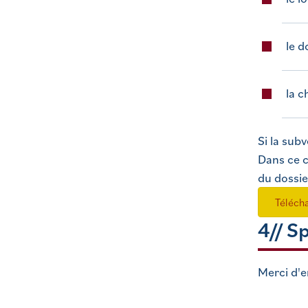
le d
la c
Si la sub
Dans ce c
du dossie
Téléch
4// S
Merci d'e