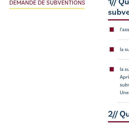
1// Q
DEMANDE DE SUBVENTIONS
subve
l'as
la s
la s
Aprè
subv
Une 
2// Q