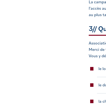
La campag
l'accès a
au plus t
3// Q
Associati
Merci de 
Vous y dé
le l
le d
la c