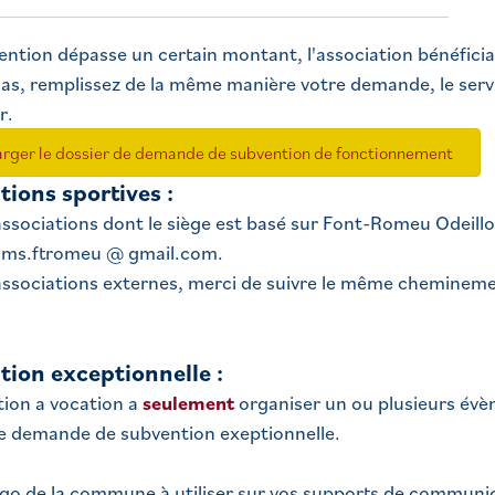
vention dépasse un certain montant, l'association bénéficia
as, remplissez de la même manière votre demande, le ser
r.
arger le dossier de demande de subvention de fonctionnement
tions sportives :
associations dont le siège est basé sur Font-Romeu Odeillo
 oms.ftromeu @ gmail.com.
associations externes, merci de suivre le même cheminemen
ion exceptionnelle :
tion a vocation a
seulement
organiser un ou plusieurs évè
e demande de subvention exeptionnelle.
ogo de la commune à utiliser sur vos supports de communic