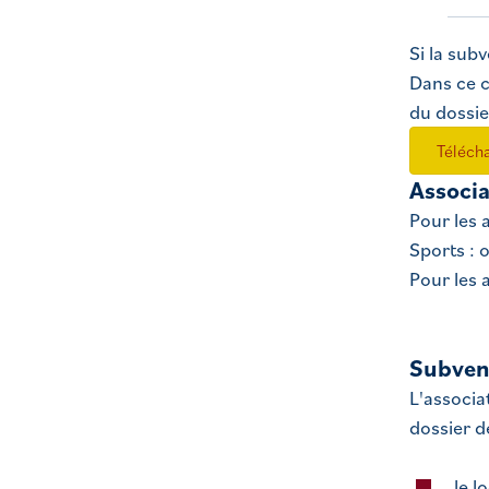
Si la sub
Dans ce c
du dossie
Téléch
Associa
Pour les 
Sports :
Pour les 
Subvent
L'associa
dossier d
le l