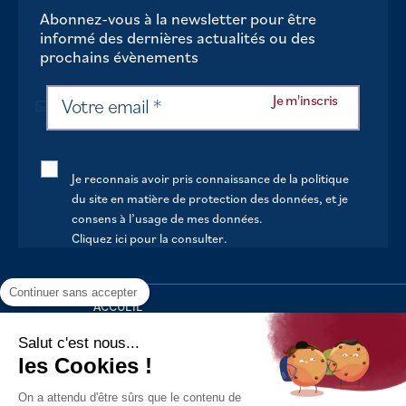
Abonnez-vous à la newsletter pour être
informé des dernières actualités ou des
prochains évènements
Je reconnais avoir pris connaissance de la politique
du site en matière de protection des données, et je
consens à l’usage de mes données.
Cliquez ici pour la consulter
.
Continuer sans accepter
ACCUEIL
VOTRE MAIRIE
Salut c'est nous...
les Cookies !
VOTRE QUOTIDIEN
On a attendu d'être sûrs que le contenu de
AU FIL DE LA VIE