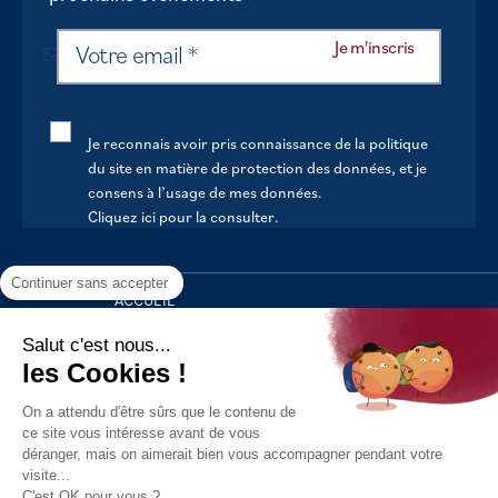
Je reconnais avoir pris connaissance de la politique
du site en matière de protection des données, et je
consens à l’usage de mes données.
Cliquez ici pour la consulter
.
Continuer sans accepter
ACCUEIL
VOTRE MAIRIE
Salut c'est nous...
les Cookies !
VOTRE QUOTIDIEN
On a attendu d'être sûrs que le contenu de
AU FIL DE LA VIE
ce site vous intéresse avant de vous
déranger, mais on aimerait bien vous accompagner pendant votre
LOISIRS
visite...
S’INFORMER
C'est OK pour vous ?