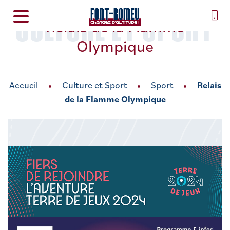
CULTURE ET SPORT
Relais de la Flamme
Olympique
Accueil
Culture et Sport
Sport
Relais
de la Flamme Olympique