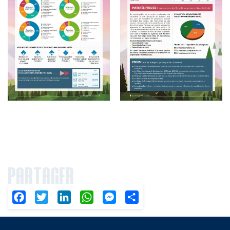
PARTAGER
Facebook
Twitter
LinkedIn
WhatsApp
Messenger
Partager