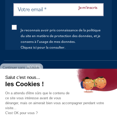
Je reconnais avoir pris connaissance de la politique
du site en matière de protection des données, et je
consens à l’usage de mes données.
Cliquez ici pour la consulter
.
Continuer sans accepter
ACCUEIL
VOTRE MAIRIE
Salut c'est nous...
les Cookies !
VOTRE QUOTIDIEN
On a attendu d'être sûrs que le contenu de
AU FIL DE LA VIE
ce site vous intéresse avant de vous
déranger, mais on aimerait bien vous accompagner pendant votre
LOISIRS
visite...
S’INFORMER
C'est OK pour vous ?