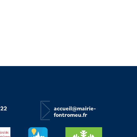
 22
accueil@mairie-
fontromeu.fr