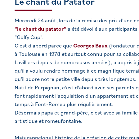
Le chant du Patator
Mercredi 24 août, lors de la remise des prix d'une co
"le chant du patator"
a été dévoilé aux participants 
"Golfy Cup".
C'est d'abord parce que
Georges Baux
(fondateur d
à Toulouse en 1978 et surtout connu pour sa collab
Lavilliers depuis de nombreuses années), a appris à
qu'il a voulu rendre hommage à ce magnifique terrai
qu'il adore notre petite ville depuis très longtemps.
Natif de Perpignan, c'est d'abord avec ses parents qu
font rapidement l'acquisition d'un appartement et c'
temps à Font-Romeu plus régulièrement.
Désormais papa et grand-père, c'est avec sa famille 
artistique et romeufontaine.
Mais rappelons l'histoire de la création de cette mus