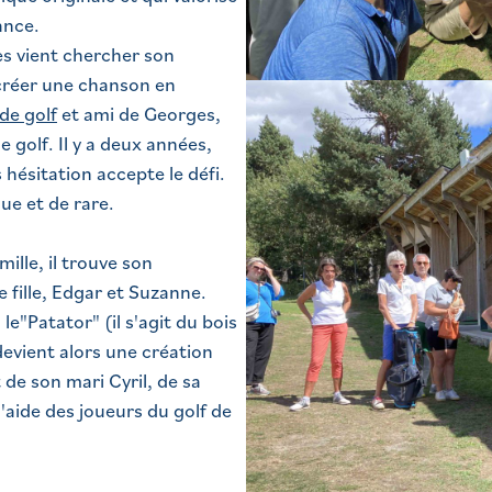
ance.
es vient chercher son
e créer une chanson en
de golf
et ami de Georges,
e golf. Il y a deux années,
hésitation accepte le défi.
ue et de rare.
ille, il trouve son
e fille, Edgar et Suzanne.
le"Patator" (il s'agit du bois
 devient alors une création
t de son mari Cyril, de sa
'aide des joueurs du golf de