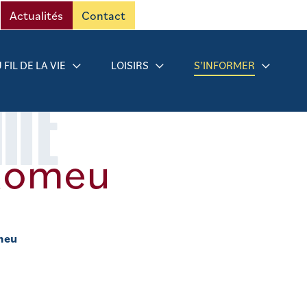
Actualités
Contact
 FIL DE LA VIE
LOISIRS
S’INFORMER
RMÉ
-Romeu
meu