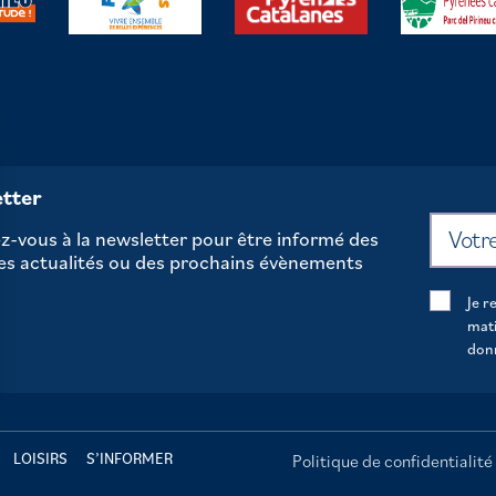
tter
-vous à la newsletter pour être informé des
es actualités ou des prochains évènements
Je r
mati
don
sez vos Options
s paramètres de confidentialité, en garantissant la con
LOISIRS
S’INFORMER
Politique de confidentialité