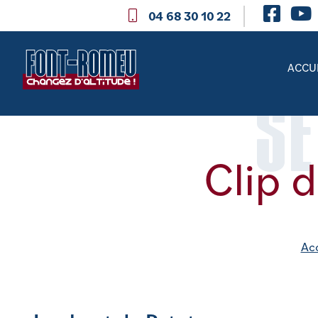
04 68 30 10 22
ACCU
SE
Clip 
Acc