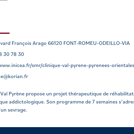
evard François Arago 66120 FONT-ROMEU-ODEILLO-VIA
8 30 78 30
/www.inicea.fr/smr/clinique-val-pyrene-pyrenees-oriental
ne@korian.fr
 Val Pyrène propose un projet thérapeutique de réhabilitat
que addictologique. Son programme de 7 semaines s’adre
’un sevrage.