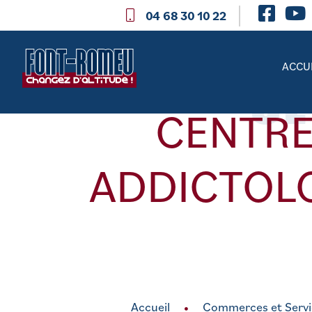
04 68 30 10 22
SE
ACCU
CENTRE
ADDICTOLO
Accueil
Commerces et Servi