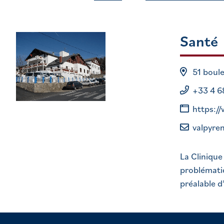
Santé
51 boul
+33 4 6
https:/
valpyre
La Clinique
problémati
préalable d