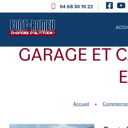
04 68 30 10 22
SE
ACCU
GARAGE ET 
Accueil
Commerces 