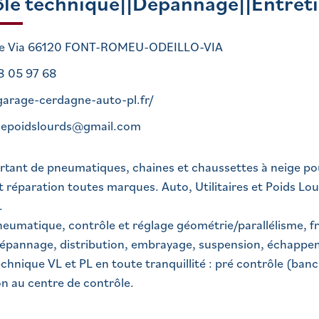
le technique||Dépannage||Entreti
de Via 66120 FONT-ROMEU-ODEILLO-VIA
8 05 97 68
/garage-cerdagne-auto-pl.fr/
epoidslourds@gmail.com
tant de pneumatiques, chaines et chaussettes à neige pou
t réparation toutes marques. Auto, Utilitaires et Poids Lo
.
eumatique, contrôle et réglage géométrie/parallélisme, fr
épannage, distribution, embrayage, suspension, échapp
chnique VL et PL en toute tranquillité : pré contrôle (banc
n au centre de contrôle.