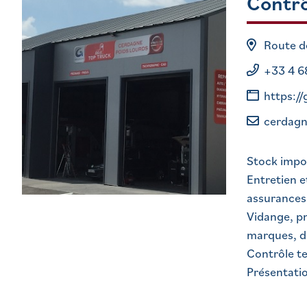
Contrô
Route 
+33 4 6
https:/
cerdagn
Stock impor
Entretien e
assurances
Vidange, pn
marques, d
Contrôle te
Présentatio