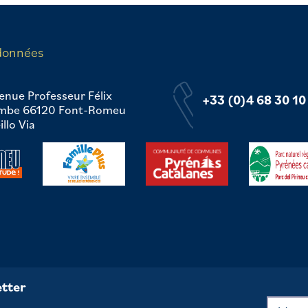
données
enue Professeur Félix
+33 (0)4 68 30 10
mbe 66120 Font-Romeu
llo Via
tter