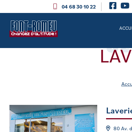
04 68 30 10 22
SE
ACCU
LAV
Accu
Laveri
80 Av. 