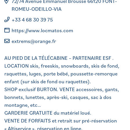
72/74 Avenue Emmanuel Brousse 66120 FONT-
ROMEU-ODEILLO-VIA
+33 4 68 30 39 75
https://www.locmatos.com
extrems@orange.fr
AU PIED DE LA TÉLÉCABINE – PARTENAIRE ESF .
LOCATION skis, freeskis, snowboards, skis de fond,
raquettes, luges, porte bébé, poussette-remorque
enfant (sur skis de fond ou raquettes).
SHOP exclusif BURTON. VENTE accessoires, gants,
bonnets, lunettes, après-ski, casques, sac à dos
montagne, etc…
GARDERIE GRATUITE du matériel loué.
VENTE DE FORFAITS et retrait sur pré-réservation
« Altiservice ». réservation en ligne.