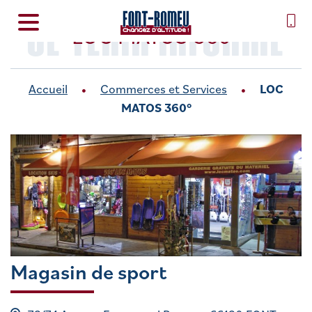
SE TENIR INFORMÉ
LOC MATOS 360°
Accueil
Commerces et Services
LOC
MATOS 360°
Magasin de sport