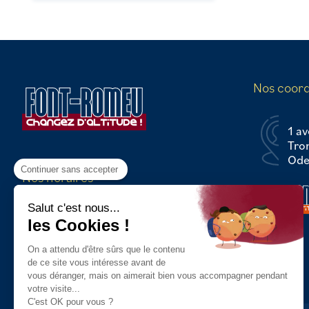
Nos coor
1 av
Tro
Odei
Continuer sans accepter
Nos horaires
Du Lundi au Vendredi :
Salut c'est nous...
8h30 - 12h30 / 13h30 - 17h00
les Cookies !
On a attendu d'être sûrs que le contenu
de ce site vous intéresse avant de
vous déranger, mais on aimerait bien vous accompagner pendant
votre visite...
C'est OK pour vous ?