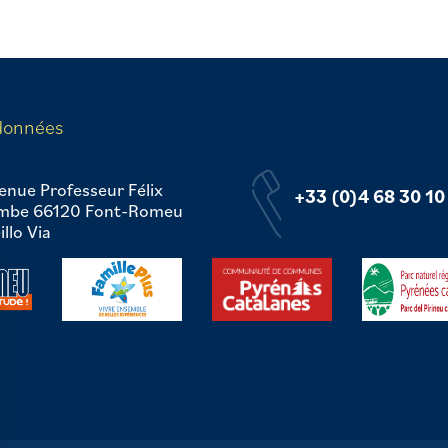
données
enue Professeur Félix
+33 (0)4 68 30 10
mbe 66120 Font-Romeu
llo Via