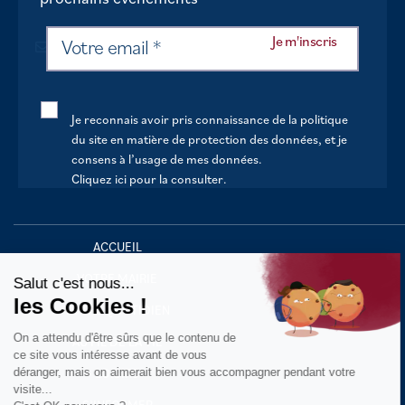
Je reconnais avoir pris connaissance de la politique
du site en matière de protection des données, et je
consens à l’usage de mes données.
Cliquez ici pour la consulter
.
Continuer sans accepter
ACCUEIL
VOTRE MAIRIE
Salut c'est nous...
les Cookies !
VOTRE QUOTIDIEN
On a attendu d'être sûrs que le contenu de
AU FIL DE LA VIE
ce site vous intéresse avant de vous
déranger, mais on aimerait bien vous accompagner pendant votre
LOISIRS
visite...
S’INFORMER