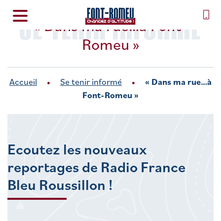
SE TENIR INFORMÉ
« Dans ma rue…à Font-
Romeu »
Accueil
Se tenir informé
« Dans ma rue…à
Font-Romeu »
Ecoutez les nouveaux
reportages de Radio France
Bleu Roussillon !