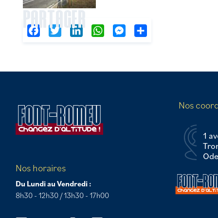
PARTAGER
Facebook
Twitter
LinkedIn
WhatsApp
Messenger
Partager
Nos coor
1 av
Tro
Odei
Nos horaires
Du Lundi au Vendredi :
8h30 - 12h30 / 13h30 - 17h00