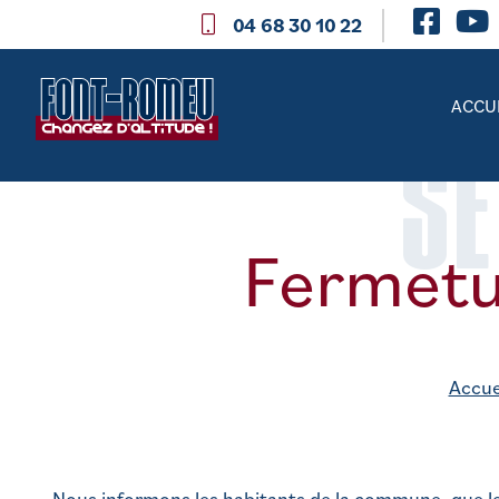
04 68 30 10 22
ACCU
SE
Fermetu
Accue
Nous informons les habitants de la commune, que le