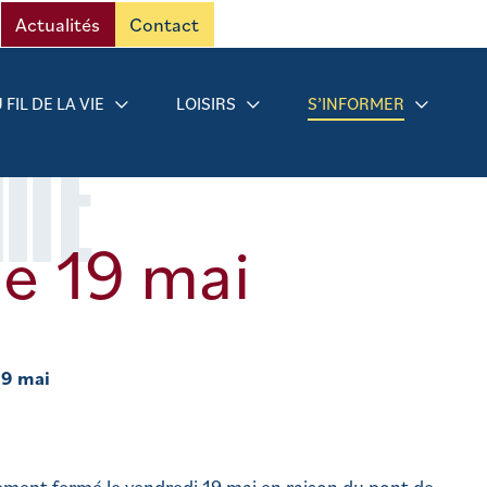
Actualités
Contact
 FIL DE LA VIE
LOISIRS
S’INFORMER
RMÉ
e 19 mai
19 mai
ement fermé le vendredi 19 mai en raison du pont de