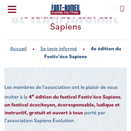
SE TENIR INFORMÉ
4e édition du Festiv’éco
Sapiens
Accueil
Se tenir informé
4e édition du
Festiv’éco Sapiens
Les membres de l'association ont le plaisir de vous
e
inviter à la
4
édition du festival Festiv'éco Sapiens
,
un festival écocitoyen, écoresponsable, ludique et
instructif, gratuit et ouvert à tous
porté par
l’association Sapiens Évolution.