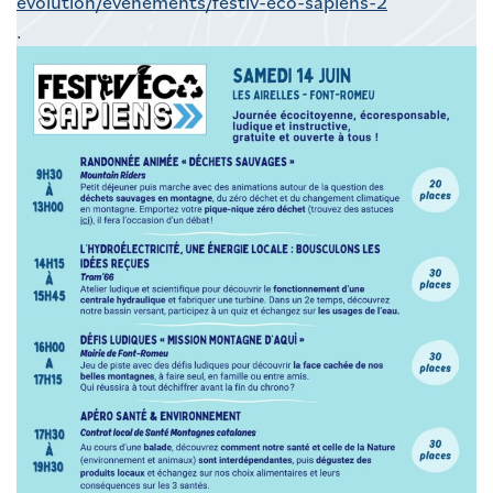
evolution/evenements/festiv-eco-sapiens-2
.