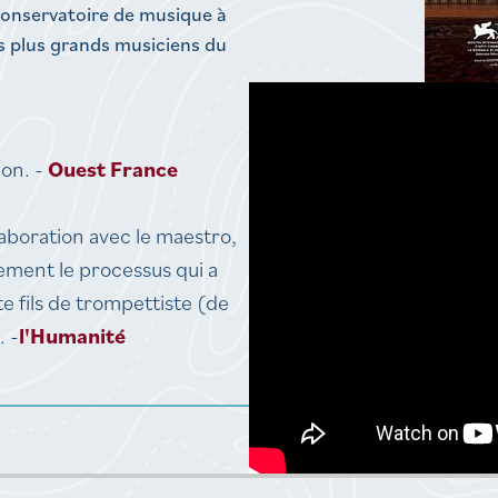
conservatoire de musique à
es plus grands musiciens du
ion. -
Ouest France
llaboration avec le maestro,
tement le processus qui a
 fils de trompettiste (de
. -
l'Humanité