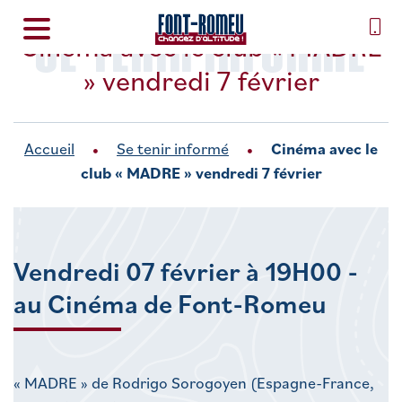
SE TENIR INFORMÉ
Cinéma avec le club « MADRE
» vendredi 7 février
Accueil
Se tenir informé
Cinéma avec le
club « MADRE » vendredi 7 février
Vendredi 07 février à 19H00 -
au Cinéma de Font-Romeu
« MADRE » de Rodrigo Sorogoyen (Espagne-France,