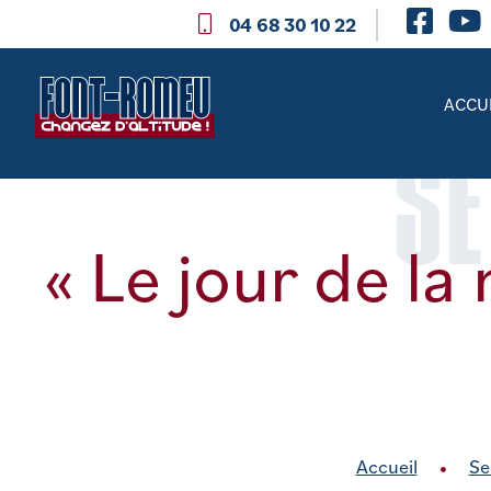
04 68 30 10 22
ACCU
SE
« Le jour de la 
Accueil
Se