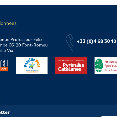
données
enue Professeur Félix
+33 (0)4 68 30 10
mbe 66120 Font-Romeu
llo Via
tter