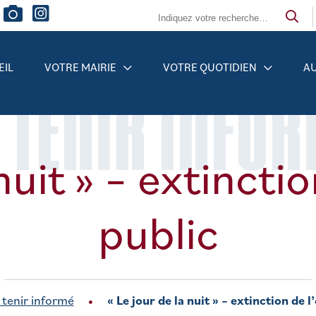
EIL
VOTRE MAIRIE
VOTRE QUOTIDIEN
AU
 TENIR INFO
nuit » – extincti
public
 tenir informé
« Le jour de la nuit » – extinction de l