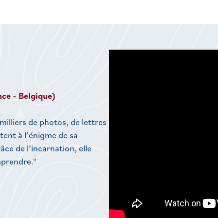
ce - Belgique)
lliers de photos, de lettres
tent à l’énigme de sa
âce de l’incarnation, elle
mprendre."