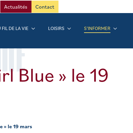
Actualités
Contact
 FIL DE LA VIE
LOISIRS
S’INFORMER
RMÉ
rl Blue » le 19
ue » le 19 mars