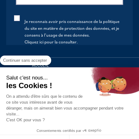
Je reconnais avoir pris connaissance de la politique
du site en matière de protection des données, et je
consens à l’usage de mes données.
Cliquez ici pour la consulter
.
Continuer sans accepter
ACCUEIL
VOTRE MAIRIE
Salut c'est nous...
les Cookies !
VOTRE QUOTIDIEN
On a attendu d'être sûrs que le contenu de
AU FIL DE LA VIE
ce site vous intéresse avant de vous
déranger, mais on aimerait bien vous accompagner pendant votre
LOISIRS
visite...
S’INFORMER
C'est OK pour vous ?
Politique de confidentialité
Mentions légales
Tous droits
Consentements certifiés par
réservés - 2021
Réalisation : Kori