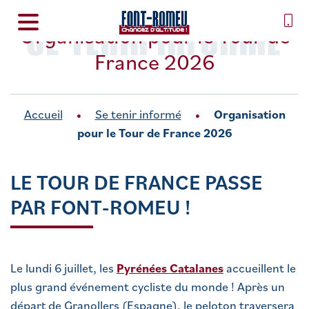
SE TENIR INFORMÉ
Organisation pour le Tour de
France 2026
Accueil
Se tenir informé
Organisation
pour le Tour de France 2026
LE TOUR DE FRANCE PASSE
PAR FONT-ROMEU !
Le lundi 6 juillet, les
Pyrénées Catalanes
accueillent le
plus grand événement cycliste du monde ! Après un
départ de Granollers (Espagne), le peloton traversera