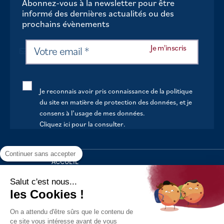
Abonnez-vous à la newsletter pour être
informé des dernières actualités ou des
prochains évènements
Je reconnais avoir pris connaissance de la politique
du site en matière de protection des données, et je
consens à l’usage de mes données.
Cliquez ici pour la consulter
.
Continuer sans accepter
ACCUEIL
VOTRE MAIRIE
Salut c'est nous...
les Cookies !
VOTRE QUOTIDIEN
On a attendu d'être sûrs que le contenu de
AU FIL DE LA VIE
ce site vous intéresse avant de vous