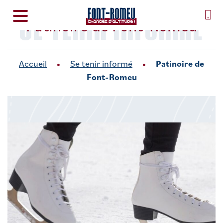
SE TENIR INFORMÉ
Patinoire de Font-Romeu
Accueil
Se tenir informé
Patinoire de
Font-Romeu