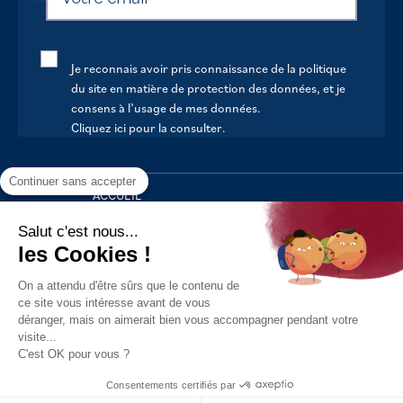
Je reconnais avoir pris connaissance de la politique
du site en matière de protection des données, et je
consens à l’usage de mes données.
Cliquez ici pour la consulter
.
Continuer sans accepter
ACCUEIL
VOTRE MAIRIE
Salut c'est nous...
les Cookies !
VOTRE QUOTIDIEN
On a attendu d'être sûrs que le contenu de
AU FIL DE LA VIE
ce site vous intéresse avant de vous
déranger, mais on aimerait bien vous accompagner pendant votre
LOISIRS
visite...
S’INFORMER
C'est OK pour vous ?
Politique de confidentialité
Mentions légales
Tous droits
Consentements certifiés par
réservés - 2021
Réalisation : Kori