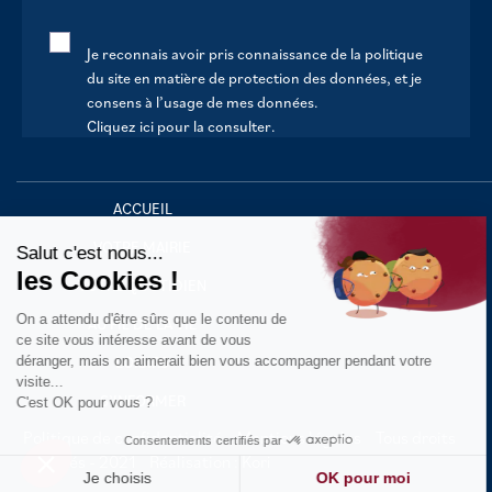
Je reconnais avoir pris connaissance de la politique
du site en matière de protection des données, et je
consens à l’usage de mes données.
Cliquez ici pour la consulter
.
Continuer sans accepter
ACCUEIL
VOTRE MAIRIE
Salut c'est nous...
les Cookies !
VOTRE QUOTIDIEN
On a attendu d'être sûrs que le contenu de
AU FIL DE LA VIE
ce site vous intéresse avant de vous
déranger, mais on aimerait bien vous accompagner pendant votre
LOISIRS
visite...
S’INFORMER
C'est OK pour vous ?
Politique de confidentialité
Mentions légales
Tous droits
Consentements certifiés par
réservés - 2021
Réalisation : Kori
Je choisis
OK pour moi