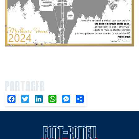
PARTAGER
Facebook
Twitter
LinkedIn
WhatsApp
Messenger
Partager