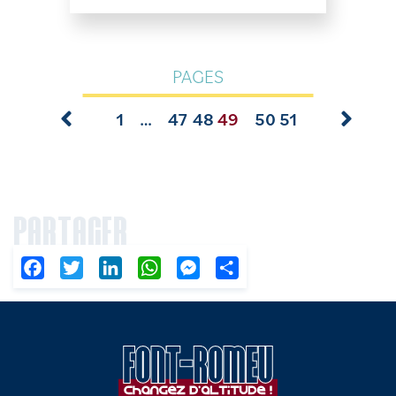
PAGES
1
…
47
48
49
50
51
PARTAGER
Facebook
Twitter
LinkedIn
WhatsApp
Messenger
Partager