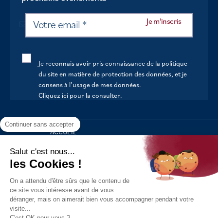
Je reconnais avoir pris connaissance de la politique
du site en matière de protection des données, et je
consens à l’usage de mes données.
Cliquez ici pour la consulter
.
Continuer sans accepter
ACCUEIL
VOTRE MAIRIE
Salut c'est nous...
les Cookies !
VOTRE QUOTIDIEN
On a attendu d'être sûrs que le contenu de
AU FIL DE LA VIE
ce site vous intéresse avant de vous
déranger, mais on aimerait bien vous accompagner pendant votre
LOISIRS
visite...
S’INFORMER
C'est OK pour vous ?