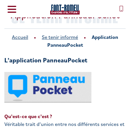
SE TENIR INFORMÉ
Application PanneauPocket
Accueil
Se tenir informé
Application
PanneauPocket
L’application PanneauPocket
Qu’est-ce que c’est ?
Véritable trait d’union entre nos différents services et