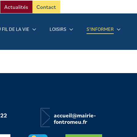
Actualités
Contact
 FIL DE LA VIE
LOISIRS
S’INFORMER
 22
accueil@mairie-
fontromeu.fr