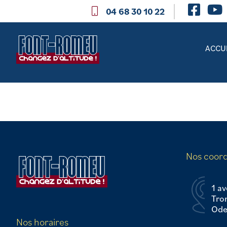
04 68 30 10 22
ACCU
Nos coor
1 av
Tro
Odei
Nos horaires