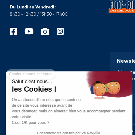
Du Lundi au Vendredi :
8h30 - 12h30 / 13h30 - 17h00
Newsle
Continuer sans accepter
Abonnez
dernièr
Salut c'est nous...
les Cookies !
On a attendu d'être sûrs que le contenu
de ce site vous intéresse avant de
vous déranger, mais on aimerait bien vous accompagner pendant
votre visite...
C'est OK pour vous ?
ACCUEIL
VOTRE MAIRIE
VOTRE QUOTIDIEN
AU FIL DE LA VIE
Consentements certifiés par