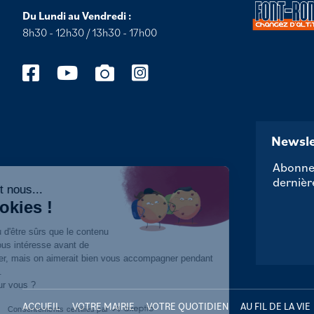
Du Lundi au Vendredi :
8h30 - 12h30 / 13h30 - 17h00
Newsle
Abonnez
dernièr
Salut c'est nous...
les Cookies !
On a attendu d'être sûrs que le contenu
de ce site vous intéresse avant de
vous déranger, mais on aimerait bien vous accompagner pendant
votre visite...
C'est OK pour vous ?
ACCUEIL
VOTRE MAIRIE
VOTRE QUOTIDIEN
AU FIL DE LA VIE
Consentements certifiés par