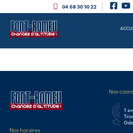
04 68 30 10 22
ACCU
Nos coor
1 av
Tro
Odei
Nos horaires