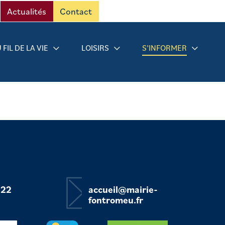
Actualités
Contact
 FIL DE LA VIE
LOISIRS
S’INFORMER
 22
accueil@mairie-
fontromeu.fr