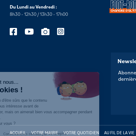
Du Lundi au Vendredi :
8h30 - 12h30 / 13h30 - 17h00
Newsle
Abonnez
dernièr
Salut c'est nous...
les Cookies !
On a attendu d'être sûrs que le contenu
de ce site vous intéresse avant de
vous déranger, mais on aimerait bien vous accompagner pendant
votre visite...
C'est OK pour vous ?
ACCUEIL
VOTRE MAIRIE
VOTRE QUOTIDIEN
AU FIL DE LA VIE
Consentements certifiés par