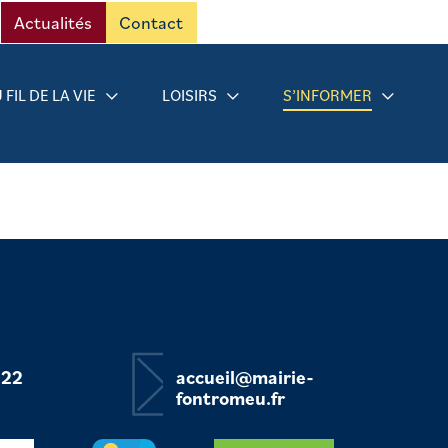
Actualités
Contact
 FIL DE LA VIE
LOISIRS
S’INFORMER
 22
accueil@mairie-
fontromeu.fr