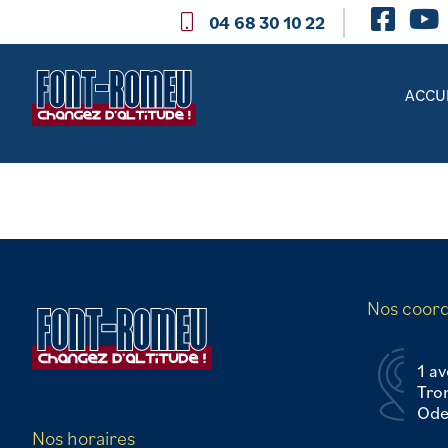
04 68 30 10 22
ACCU
Nos coor
1 av
Tro
Odei
Nos horaires