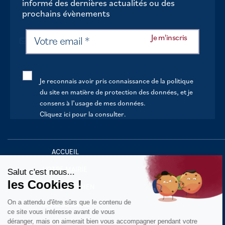
informé des dernières actualités ou des
prochains évènements
Je reconnais avoir pris connaissance de la politique
du site en matière de protection des données, et je
consens à l’usage de mes données.
Cliquez ici pour la consulter
.
Continuer sans accepter
ACCUEIL
VOTRE MAIRIE
Salut c'est nous...
les Cookies !
VOTRE QUOTIDIEN
On a attendu d'être sûrs que le contenu de
AU FIL DE LA VIE
ce site vous intéresse avant de vous
déranger, mais on aimerait bien vous accompagner pendant votre
LOISIRS