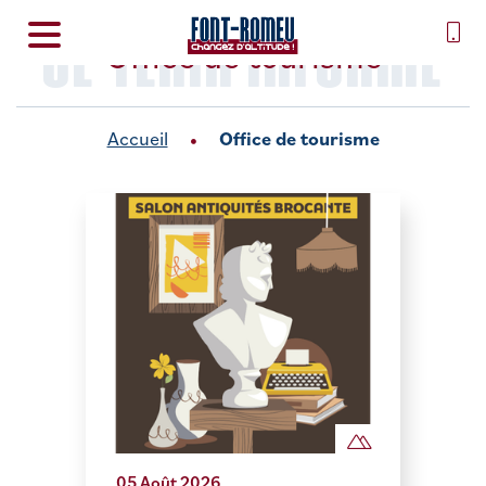
SE TENIR INFORMÉ
Office de tourisme
Accueil
Office de tourisme
05 Août 2026