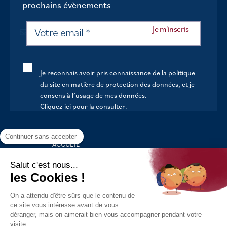
prochains évènements
Je reconnais avoir pris connaissance de la politique
du site en matière de protection des données, et je
consens à l’usage de mes données.
Cliquez ici pour la consulter
.
Continuer sans accepter
ACCUEIL
VOTRE MAIRIE
Salut c'est nous...
les Cookies !
VOTRE QUOTIDIEN
On a attendu d'être sûrs que le contenu de
AU FIL DE LA VIE
ce site vous intéresse avant de vous
déranger, mais on aimerait bien vous accompagner pendant votre
LOISIRS
visite...