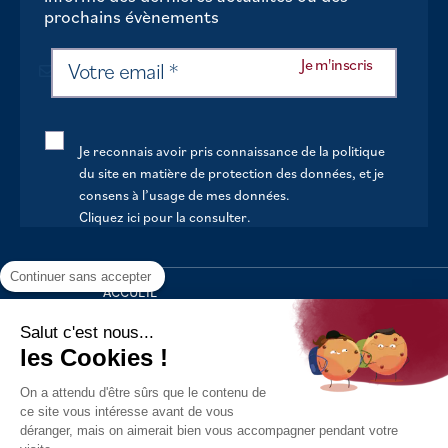
prochains évènements
Je reconnais avoir pris connaissance de la politique
du site en matière de protection des données, et je
consens à l’usage de mes données.
Cliquez ici pour la consulter
.
Continuer sans accepter
ACCUEIL
VOTRE MAIRIE
Salut c'est nous...
les Cookies !
VOTRE QUOTIDIEN
On a attendu d'être sûrs que le contenu de
AU FIL DE LA VIE
ce site vous intéresse avant de vous
déranger, mais on aimerait bien vous accompagner pendant votre
LOISIRS