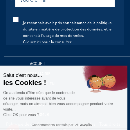
Je reconnais avoir pris connaissance de la politique
du site en matière de protection des données, et je
consens à l’usage de mes données.
Cliquez ici pour la consulter
.
Continuer sans accepter
ACCUEIL
VOTRE MAIRIE
Salut c'est nous...
les Cookies !
VOTRE QUOTIDIEN
On a attendu d'être sûrs que le contenu de
AU FIL DE LA VIE
ce site vous intéresse avant de vous
déranger, mais on aimerait bien vous accompagner pendant votre
LOISIRS
visite...
S’INFORMER
C'est OK pour vous ?
Politique de confidentialité
Mentions légales
Tous droits
Consentements certifiés par