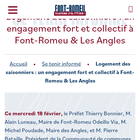
SE TENIR INFORMÉ
Logement des saisonniers : un
engagement fort et collectif à
Font-Romeu & Les Angles
Accueil
Se tenir informé
Logement des
saisonniers : un engagement fort et collectif à Font-
Romeu & Les Angles
Ce mercredi 18 février,
le Préfet Thierry Bonnier, M.
Alain Luneau, Maire de Font-Romeu Odeillo Via, M.
Michel Poudade, Maire des Angles, et M. Pierre
Bataille, Président de la Communauté de communes