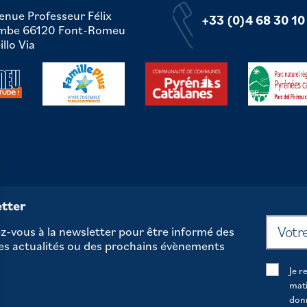
enue Professeur Félix
+33 (0)4 68 30 10
mbe 66120 Font-Romeu
llo Via
tter
-vous à la newsletter pour être informé des
es actualités ou des prochains évènements
Je r
mati
don