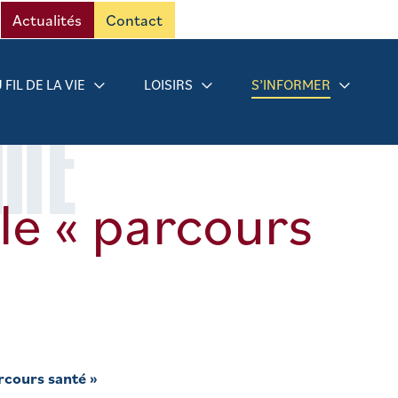
Actualités
Contact
 FIL DE LA VIE
LOISIRS
S’INFORMER
RMÉ
e « parcours
rcours santé »