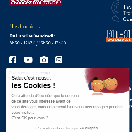
1 av
Tro
Odei
Nos horaires
Du Lundi au Vendredi :
8h30 - 12h30 / 13h30 - 17h00
Continuer sans accepter
Salut c'est nous...
les Cookies !
Newsle
On a attendu d'être sûrs que le contenu
Abonnez
de ce site vous intéresse avant de
dernièr
vous déranger, mais on aimerait bien vous accompagner pendant
votre visite...
C'est OK pour vous ?
Consentements certifiés par