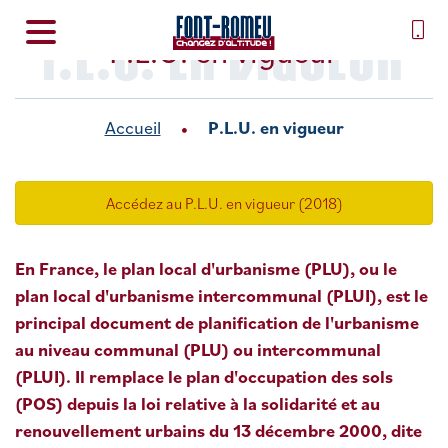
P.L.U. EN VIGUEUR
P.L.U. en vigueur
Accueil
P.L.U. en vigueur
Accédez au P.L.U. en vigueur (2018)
En France, le plan local d'urbanisme (PLU), ou le
plan local d'urbanisme intercommunal (PLUI), est le
principal document de planification de l'urbanisme
au niveau communal (PLU) ou intercommunal
(PLUI). Il remplace le plan d'occupation des sols
(POS) depuis la loi relative à la solidarité et au
renouvellement urbains du
13 décembre 2000, dite