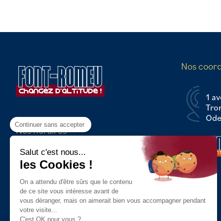
Nos coor
1 av
Tro
Odei
Continuer sans accepter
Nos horaires
Du Lundi au Vendredi :
Salut c'est nous...
8h30 - 12h30 / 13h30 - 17h00
les Cookies !
On a attendu d'être sûrs que le contenu
de ce site vous intéresse avant de
vous déranger, mais on aimerait bien vous accompagner pendant
votre visite...
C'est OK pour vous ?