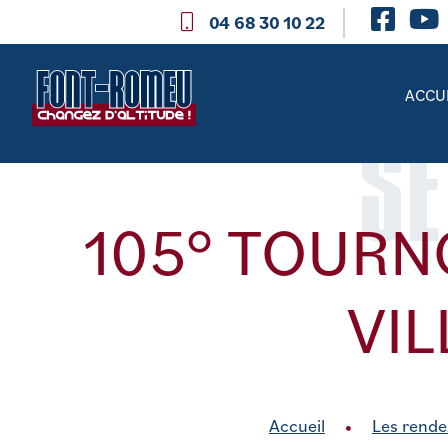
04 68 30 10 22
ACCU
SE
105° TOURN
VI
Accueil
Les rende