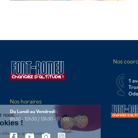
Nos coor
1 av
Tro
Odei
Continuer sans accepter
Nos horaires
Du Lundi au Vendredi :
Salut c'est nous...
8h30 - 12h30 / 13h30 - 17h00
les Cookies !
On a attendu d'être sûrs que le contenu