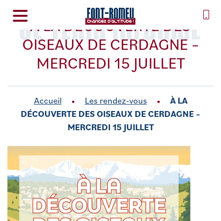
SE TENIR INFORMÉ
À LA DÉCOUVERTE DES
OISEAUX DE CERDAGNE –
MERCREDI 15 JUILLET
Accueil
Les rendez-vous
À LA
DÉCOUVERTE DES OISEAUX DE CERDAGNE –
MERCREDI 15 JUILLET