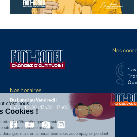
Nos coor
1 av
Tro
Odei
Continuer sans accepter
Nos horaires
Du Lundi au Vendredi :
Salut c'est nous...
8h30 - 12h30 / 13h30 - 17h00
les Cookies !
On a attendu d'être sûrs que le contenu
de ce site vous intéresse avant de
vous déranger, mais on aimerait bien vous accompagner pendant