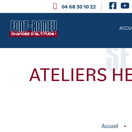
04 68 30 10 22
ACCU
SE
ATELIERS H
Accueil