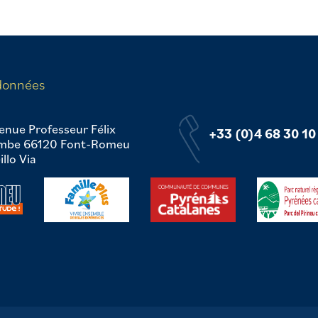
données
enue Professeur Félix
+33 (0)4 68 30 10
mbe 66120 Font-Romeu
llo Via