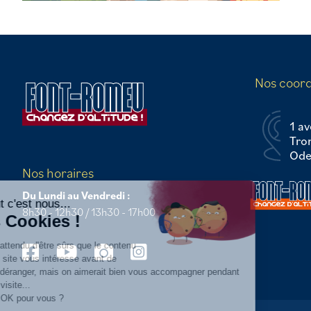
Nos coor
1 av
Tro
Odei
Continuer sans accepter
Nos horaires
Du Lundi au Vendredi :
Salut c'est nous...
8h30 - 12h30 / 13h30 - 17h00
les Cookies !
On a attendu d'être sûrs que le contenu
de ce site vous intéresse avant de
vous déranger, mais on aimerait bien vous accompagner pendant
votre visite...
C'est OK pour vous ?