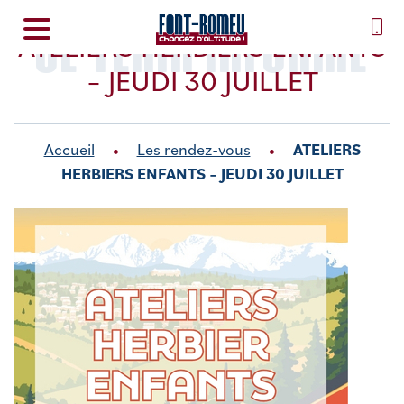
SE TENIR INFORMÉ
ATELIERS HERBIERS ENFANTS
– JEUDI 30 JUILLET
Accueil
Les rendez-vous
ATELIERS
HERBIERS ENFANTS – JEUDI 30 JUILLET