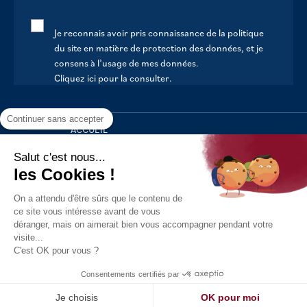
Je reconnais avoir pris connaissance de la politique
du site en matière de protection des données, et je
consens à l’usage de mes données.
Cliquez ici pour la consulter
.
Continuer sans accepter
ACCUEIL
VOTRE MAIRIE
Salut c'est nous...
les Cookies !
VOTRE QUOTIDIEN
On a attendu d'être sûrs que le contenu de
AU FIL DE LA VIE
ce site vous intéresse avant de vous
déranger, mais on aimerait bien vous accompagner pendant votre
LOISIRS
visite...
S’INFORMER
C'est OK pour vous ?
Politique de confidentialité
Mentions légales
Tous droits
Consentements certifiés par
réservés - 2021
Réalisation : Kori
Je choisis
OK pour moi