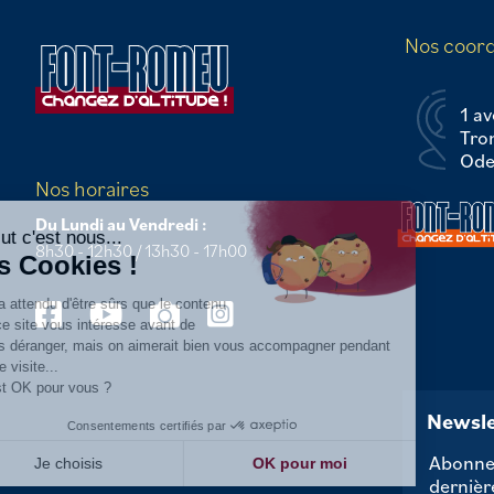
Nos coor
1 av
Tro
Odei
Continuer sans accepter
Nos horaires
Du Lundi au Vendredi :
Salut c'est nous...
8h30 - 12h30 / 13h30 - 17h00
les Cookies !
On a attendu d'être sûrs que le contenu
de ce site vous intéresse avant de
vous déranger, mais on aimerait bien vous accompagner pendant
votre visite...
C'est OK pour vous ?
Newsle
Consentements certifiés par
Abonnez
Je choisis
OK pour moi
dernièr