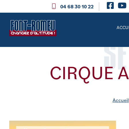
04 68 30 10 22
ACCU
SE
CIRQUE A
Accueil