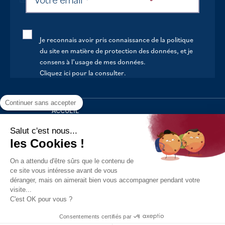
Je reconnais avoir pris connaissance de la politique
du site en matière de protection des données, et je
consens à l’usage de mes données.
Cliquez ici pour la consulter
.
Continuer sans accepter
ACCUEIL
VOTRE MAIRIE
Salut c'est nous...
les Cookies !
VOTRE QUOTIDIEN
On a attendu d'être sûrs que le contenu de
AU FIL DE LA VIE
ce site vous intéresse avant de vous
déranger, mais on aimerait bien vous accompagner pendant votre
LOISIRS
visite...
S’INFORMER
C'est OK pour vous ?
Politique de confidentialité
Mentions légales
Tous droits
Consentements certifiés par