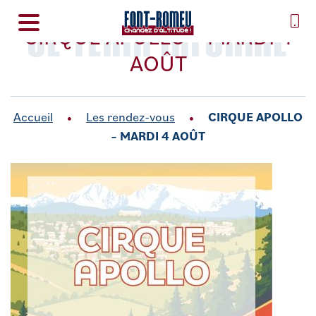
SE TENIR INFORMÉ
CIRQUE APOLLO – MARDI 4
AOÛT
Accueil
Les rendez-vous
CIRQUE APOLLO
– MARDI 4 AOÛT