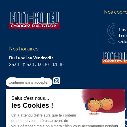
Nos coor
1 av
Tro
Odei
Nos horaires
Du Lundi au Vendredi :
8h30 - 12h30 / 13h30 - 17h00
Continuer sans accepter
Salut c'est nous...
les Cookies !
Newsle
On a attendu d'être sûrs que le contenu
Abonnez
de ce site vous intéresse avant de
dernièr
vous déranger, mais on aimerait bien vous accompagner pendant